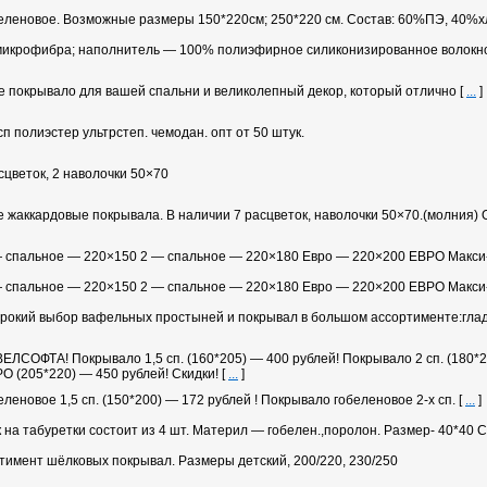
еленовое. Возможные размеры 150*220см; 250*220 см. Состав: 60%ПЭ, 40%х
микрофибра; наполнитель — 100% полиэфирное силиконизированное волокно
е покрывало для вашей спальни и великолепный декор, который отлично
[
...
]
сп полиэстер ультрстеп. чемодан. опт от 50 штук.
сцветок, 2 наволочки 50×70
 жаккардовые покрывала. В наличии 7 расцветок, наволочки 50×70.(молния)
— спальное — 220×150 2 — спальное — 220×180 Евро — 220×200 ЕВРО Макси
— спальное — 220×150 2 — спальное — 220×180 Евро — 220×200 ЕВРО Макси
рокий выбор вафельных простыней и покрывал в большом ассортименте:гла
ЕЛСОФТА! Покрывало 1,5 сп. (160*205) — 400 рублей! Покрывало 2 сп. (180*2
О (205*220) — 450 рублей! Скидки!
[
...
]
леновое 1,5 сп. (150*200) — 172 рублей ! Покрывало гобеленовое
2-х
сп.
[
...
]
на табуретки состоит из 4 шт. Материл — гобелен.,поролон. Размер- 40*40 С
тимент шёлковых покрывал. Размеры детский, 200/220, 230/250