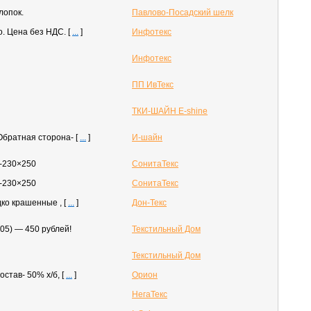
лопок.
Павлово-Посадский шелк
. Цена без НДС.
[
...
]
Инфотекс
Инфотекс
ПП ИвТекс
ТКИ-ШАЙН Е-shine
 Обратная сторона-
[
...
]
И-шайн
-230×250
СонитаТекс
-230×250
СонитаТекс
дко крашенные ,
[
...
]
Дон-Текс
05) — 450 рублей!
Текстильный Дом
Текстильный Дом
остав- 50% х/б,
[
...
]
Орион
НегаТекс