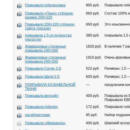
Покрывало гобеленовое
895 руб.
Покрывало гоб
Покрывало «Пано» стёганое,
660 руб.
Состав: 100% 
размер 200×220
Покрывало 200×220 стёганое,
660 руб.
Это изысканно
тафта тергалет
покрывала 1,5 сп полиэстер
380 руб.
покрывала 1,5 
ультрстеп
Жаккардовые стеганные
1820 руб.
В наличии 7 ра
покрывала 240×260
Жаккардовые стеганные
1910 руб.
Очень красивые
покрывала 240×260
Покрывало Сатин 3 D
522 руб.
Размеры: 1,5 
Покрывало Шелк 3 D
600 руб.
Размеры: 1,5 
ПОКРЫВАЛА ИЗ ВАФЕЛЬНОЙ
—
предлагаем ши
ТКАНИ
Покрывала велсофт
400 руб.
Покрывала из В
Покрывало ЕВР
Покрывала гобелен
172 руб.
Покрывало гобе
натабуретники
95 руб.
Набор подушек 
Покрывала «Марианна»
400 руб.
Широкий ассор