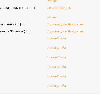
IvSelena
: шелк, поликоттон,
[
...
]
Регион-Текстиль
Орион
чехлами. Опт,
[
...
]
Торговый Дом Декоратье
ость 300 г/м.кв.)
[
...
]
Торговый Дом Декоратье
Гранд-Стейл
Гранд-Стейл
Гранд-Стейл
Гранд-Стейл
Гранд-Стейл
Гранд-Стейл