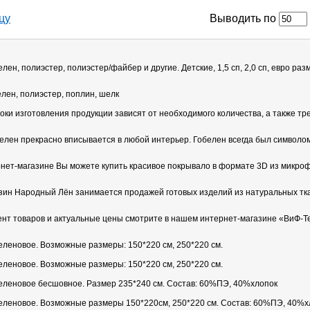
цу
Выводить по
лен, полиэстер, полиэстер/файбер и другие. Детские, 1,5 сп, 2,0 сп, евро ра
лен, полиэстер, поплин, шелк
оки изготовления продукции зависят от необходимого количества, а также 
елен прекрасно вписывается в любой интерьер. Гобелен всегда был символо
нет-магазине Вы можете купить красивое покрывало в формате 3D из микро
зин Народный Лён занимается продажей готовых изделий из натуральных тк
ент товаров и актуальные цены смотрите в нашем интернет-магазине «ВиФ-Т
еленовое. Возможные размеры: 150*220 см, 250*220 см.
еленовое. Возможные размеры: 150*220 см, 250*220 см.
еленовое бесшовное. Размер 235*240 см. Состав: 60%ПЭ, 40%хлопок
еленовое. Возможные размеры 150*220см, 250*220 см. Состав: 60%ПЭ, 40%х