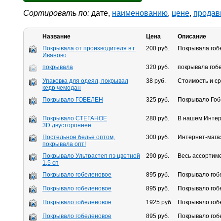
Сортировать по:
дате,
наименованию
,
цене
,
продав
Название
Цена
Описание
Покрывала от производителя в г.
200 руб.
Покрывала гобе
Иваново
покрывала
320 руб.
покрывала гобе
Упаковка для одеял, покрывал
38 руб.
Стоимость и ср
кедр чемодан
Покрывало ГОБЕЛЕН
325 руб.
Покрывало Гоб
Покрывало СТЕГАНОЕ
280 руб.
В нашем Интер
3D двустороннее
Постельное белье оптом,
300 руб.
Интернет-мага
покрывала опт!
Покрывало Ультрастеп пэ цветной
290 руб.
Весь ассортим
1,5 сп
Покрывало гобеленовое
895 руб.
Покрывало гоб
Покрывало гобеленовое
895 руб.
Покрывало гоб
Покрывало гобеленовое
1925 руб.
Покрывало гоб
Покрывало гобеленовое
895 руб.
Покрывало гоб