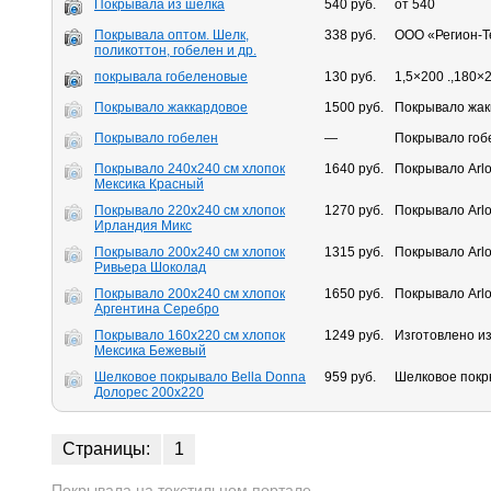
Покрывала из шёлка
540 руб.
от 540
Покрывала оптом. Шелк,
338 руб.
ООО «Регион-Т
поликоттон, гобелен и др.
покрывала гобеленовые
130 руб.
1,5×200 .,180×
Покрывало жаккардовое
1500 руб.
Покрывало жакк
Покрывало гобелен
—
Покрывало гобе
Покрывало 240х240 см хлопок
1640 руб.
Покрывало Arlo
Мексика Красный
Покрывало 220х240 см хлопок
1270 руб.
Покрывало Arlo
Ирландия Микс
Покрывало 200х240 см хлопок
1315 руб.
Покрывало Arlo
Ривьера Шоколад
Покрывало 200х240 см хлопок
1650 руб.
Покрывало Arlo
Аргентина Серебро
Покрывало 160х220 см хлопок
1249 руб.
Изготовлено из
Мексика Бежевый
Шелковое покрывало Bella Donna
959 руб.
Шелковое покр
Долорес 200х220
Страницы:
1
Покрывала на текстильном портале.