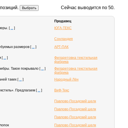
позиций.
Сейчас выводится по 50.
Продавец
змеры.
[
...
]
ЮГА-ТЕКС
Сонландия
требуемых размеров
[
...
]
АРТ-ПАК
м
[
...
]
Филаретовна текстильная
фабрика
фибры. Такое покрывало
[
...
]
Филаретовна текстильная
фабрика
аней таких
[
...
]
Народный Лён
екстиль». Предлагаем
[
...
]
ВиФ-Текс
Павлово-Посадский шелк
Павлово-Посадский шелк
Павлово-Посадский шелк
лопок
Павлово-Посадский шелк