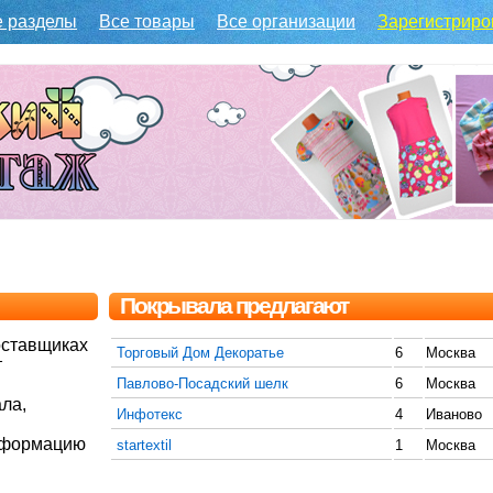
е разделы
Все товары
Все организации
Зарегистриро
Покрывала предлагают
оставщиках
Торговый Дом Декоратье
6
Москва
т
Павлово-Посадский шелк
6
Москва
ла,
Инфотекс
4
Иваново
информацию
startextil
1
Москва