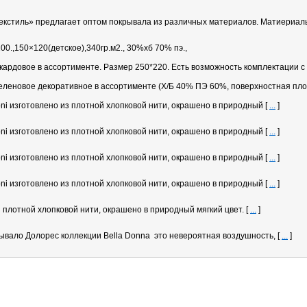
екстиль» предлагает оптом покрывала из различных материалов. Матиериалы
200.,150×120(детское),340гр.м2., 30%хб 70% пэ.,
ардовое в ассортименте. Размер 250*220. Есть возможность комплектации с 
леновое декоративное в ассортименте (Х/Б 40% ПЭ 60%, поверхностная плотн
ni изготовлено из плотной хлопковой нити, окрашено в природный
[
...
]
ni изготовлено из плотной хлопковой нити, окрашено в природный
[
...
]
ni изготовлено из плотной хлопковой нити, окрашено в природный
[
...
]
ni изготовлено из плотной хлопковой нити, окрашено в природный
[
...
]
 плотной хлопковой нити, окрашено в природный мягкий цвет.
[
...
]
ывало Долорес коллекции Bella Donna это невероятная воздушность,
[
...
]