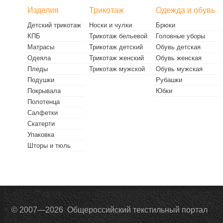
Изделия
Трикотаж
Одежда и обувь
Детский трикотаж
Носки и чулки
Брюки
КПБ
Трикотаж бельевой
Головные уборы
Матрасы
Трикотаж детский
Обувь детская
Одеяла
Трикотаж женский
Обувь женская
Пледы
Трикотаж мужской
Обувь мужская
Подушки
Рубашки
Покрывала
Юбки
Полотенца
Салфетки
Скатерти
Упаковка
Шторы и тюль
© 2007—2026 Общероссийский текстильный портал