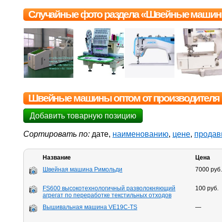
Случайные фото раздела «Швейные маши
Швейные машины оптом от производителя
Добавить товарную позицию
Сортировать по:
дате,
наименованию
,
цене
,
продав
Название
Цена
Швейная машина Римольди
7000 руб.
FS600 высокотехнологичный разволокняющий
100 руб.
агрегат по переработке текстильных отходов
Вышивальная машина VE19C-TS
—