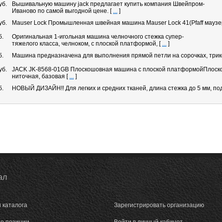
уб.
Вышивальную машину jack предлагает купить компания Швейпром-
Иваново по самой выгодной цене.
[
...
]
уб.
Mauser Lock Промышленная швейная машина Mauser Lock 41(Pfaff маузе
б.
Оригинальная 1-игольная машина челночного стежка супер-
тяжелого класса, челноком, с плоской платформой,
[
...
]
б.
Машина предназначена для выполнения прямой петли на сорочках, три
уб.
JACK JK-8568-01GB Плоскошовная машина c плоской платформойПлоско
ниточная, базовая
[
...
]
б.
НОВЫЙ ДИЗАЙН!! Для легких и средних тканей, длина стежка до 5 мм, п
ал
 каталога
Зарегистрировать организацию