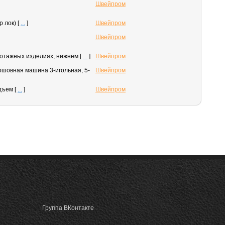
Швейпром
р лок)
[
...
]
Швейпром
Швейпром
котажных изделиях, нижнем
[
...
]
Швейпром
шовная машина 3-игольная, 5-
Швейпром
одъем
[
...
]
Швейпром
Группа ВКонтакте