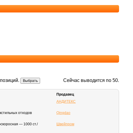
позиций.
Сейчас выводится по 50.
Продавец
АНДИТЕКС
кстильных отходов
Qingdao
коросная — 1000 ст./
Швейпром