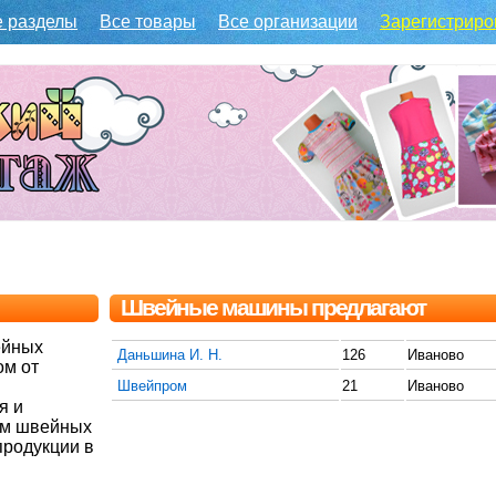
е разделы
Все товары
Все организации
Зарегистриро
Швейные машины предлагают
ейных
Даньшина И. Н.
126
Иваново
ом от
Швейпром
21
Иваново
я и
ем швейных
продукции в