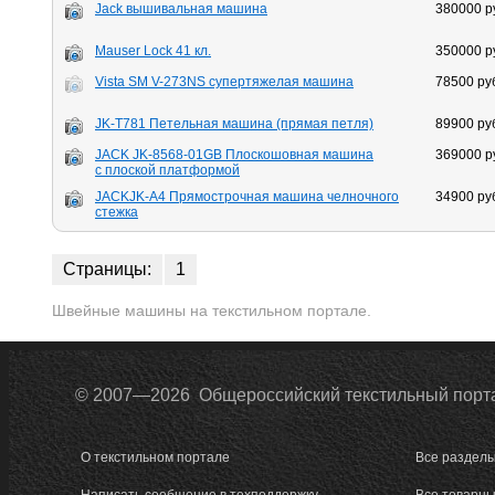
Jack вышивальная машина
380000 р
Mauser Lock 41 кл.
350000 р
Vista SM V-273NS супертяжелая машина
78500 ру
JK-T781 Петельная машина (прямая петля)
89900 ру
JACK JK-8568-01GB Плоскошовная машина
369000 р
c плоской платформой
JACKJK-A4 Прямострочная машина челночного
34900 ру
стежка
Страницы:
1
Швейные машины на текстильном портале.
© 2007—2026 Общероссийский текстильный порт
О текстильном портале
Все разделы