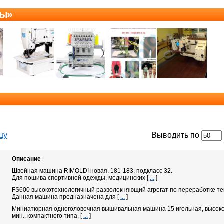
ны»
цу
Выводить по
Описание
Швейная машина RIMOLDI новая, 181-183, подкласс 32.
Для пошива спортивной одежды, медицинских
[
...
]
FS600 высокотехнологичный разволокняющий агрегат по переработке те
Данная машина предназначена для
[
...
]
Миниатюрная одноголовочная вышивальная машина 15 игольная, высокос
мин., компактного типа,
[
...
]