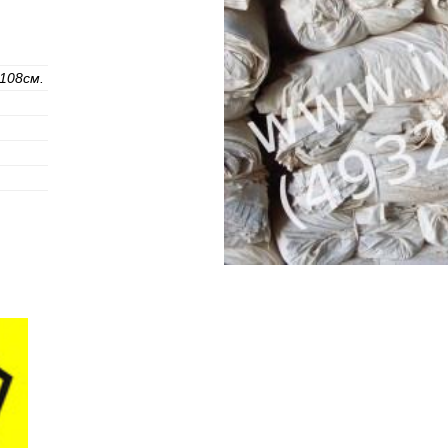
108см.