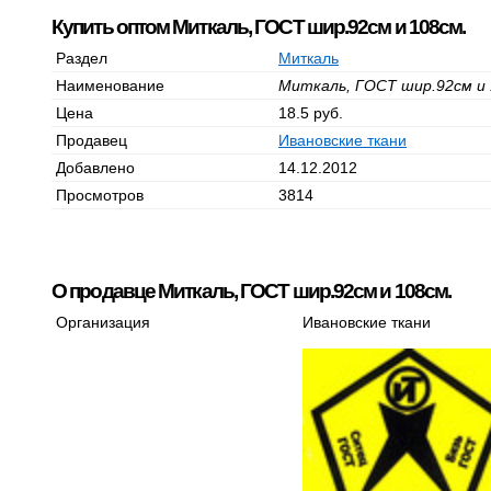
Купить оптом Миткаль, ГОСТ шир.92см и 108см.
Раздел
Миткаль
Наименование
Миткаль, ГОСТ шир.92см и 
Цена
18.5 руб.
Продавец
Ивановские ткани
Добавлено
14.12.2012
Просмотров
3814
О продавце Миткаль, ГОСТ шир.92см и 108см.
Организация
Ивановские ткани