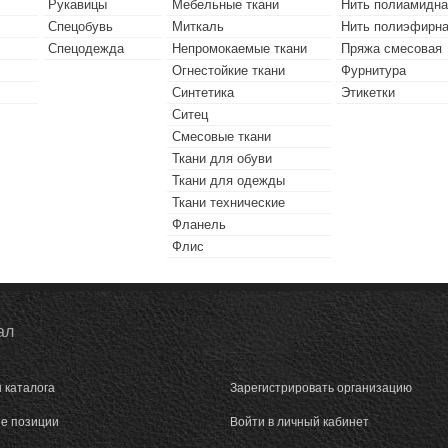
Рукавицы
Мебельные ткани
Нить полиамидна
Спецобувь
Миткаль
Нить полиэфирн
Спецодежда
Непромокаемые ткани
Пряжа смесовая
Огнестойкие ткани
Фурнитура
Синтетика
Этикетки
Ситец
Смесовые ткани
Ткани для обуви
Ткани для одежды
Ткани технические
Фланель
Флис
ал
 каталога
Зарегистрировать организацию
е позиции
Войти в личный кабинет