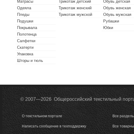
Матрасы
Трикотаж детский
Обувь детская
Одеяла
Трикотаж женский
Обувь женская
Пледы
Трикотаж мужской
Обувь мужская
Подушки
Рубашки
Покрывала
Юбки
Полотенца
Салфетки
Скатерти
Упаковка
Шторы и тюль
© 2007—2026 Общероссийский текстильный порт
О текстильном портале
Все разделы
Написать сообщение в техподдержку
Все товарны