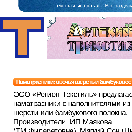
Текстильный портал
Все раздел
Наматрасники: овечья шерсть и бамбуковое
ООО «Регион-Текстиль» предлагае
наматрасники с наполнителями из
шерсти или бамбукового волокна.
Производители: ИП Маякова
(ТМ Филаретовна), Мягкий Сон (Н