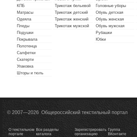
КПБ
Трикотаж бельевой
Головные уборы
Матрасы
Трикотаж детский
Обувь детская
Одеяла
Трикотаж женский
Обувь женская
Пледы
Трикотаж мужской
Обувь мужская
Подушки
Рубашки
Покрывала
Юбки
Полотенца
Салфетки
Скатерти
Упаковка
Шторы и тюль
© 2007—2026 Общероссийский текстильный портал
О текстильном
Все разделы
Зарегистрировать
Группа
портале
каталога
организацию
ВКонтакте