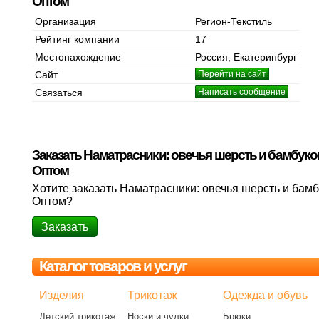
Оптом
Организация
Регион-Текстиль
Рейтинг компании
17
Местонахождение
Россия, Екатеринбург
Сайт
Перейти на сайт
Связаться
Написать сообщение
Заказать Наматрасники: овечья шерсть и бамбуко
Оптом
Хотите заказать Наматрасники: овечья шерсть и бамб
Оптом?
Заказать
Каталог товаров и услуг
Изделия
Трикотаж
Одежда и обувь
Детский трикотаж
Носки и чулки
Брюки