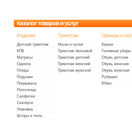
Каталог товаров и услуг
Изделия
Трикотаж
Одежда и обу
Детский трикотаж
Носки и чулки
Брюки
КПБ
Трикотаж бельевой
Головные уборы
Матрасы
Трикотаж детский
Обувь детская
Одеяла
Трикотаж женский
Обувь женская
Пледы
Трикотаж мужской
Обувь мужская
Подушки
Рубашки
Покрывала
Юбки
Полотенца
Салфетки
Скатерти
Упаковка
Шторы и тюль