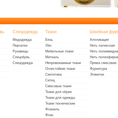
вь
Спецодежда
Ткани
Швейная фур
Медодежда
Бязь
Аппликация
Перчатки
Лён
Нить латексная
Рукавицы
Мебельные ткани
Нить полиамидна
Спецобувь
Миткаль
Нить полиэфирн
Спецодежда
Непромокаемые ткани
Пряжа смесовая
Огнестойкие ткани
Фурнитура
Синтетика
Этикетки
Ситец
Смесовые ткани
Ткани для обуви
Ткани для одежды
Ткани технические
Фланель
Флис