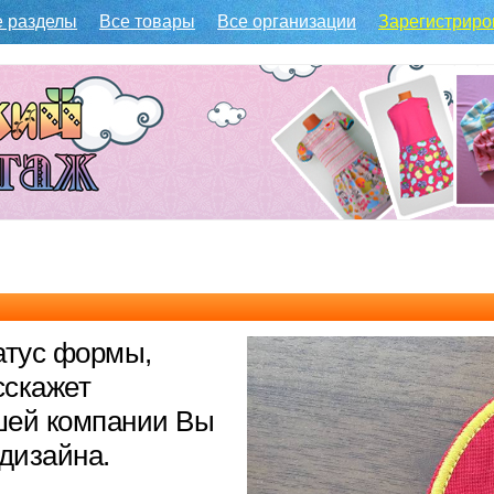
е разделы
Все товары
Все организации
Зарегистриро
атус формы,
сскажет
ашей компании Вы
дизайна.