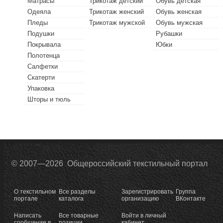
Матрасы
Трикотаж детский
Обувь детская
Одеяла
Трикотаж женский
Обувь женская
Пледы
Трикотаж мужской
Обувь мужская
Подушки
Рубашки
Покрывала
Юбки
Полотенца
Салфетки
Скатерти
Упаковка
Шторы и тюль
© 2007—2026 Общероссийский текстильный портал
О текстильном
Все разделы
Зарегистрировать
Группа
портале
каталога
организацию
ВКонтакте
Написать
Все товарные
Войти в личный
сообщение в
позиции
кабинет