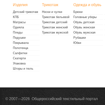
Изделия
Трикотаж
Одежда и обувь
Детский трикотаж
Носки и чулки
Брюки
КПБ
Трикотаж бельевой
Головные уборы
Матрасы
Трикотаж детский
Обувь детская
Одеяла
Трикотаж женский
Обувь женская
Пледы
Трикотаж мужской
Обувь мужская
Подушки
Рубашки
Покрывала
Юбки
Полотенца
Салфетки
Скатерти
Упаковка
Шторы и тюль
© 2007—2026 Общероссийский текстильный портал