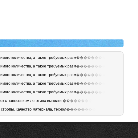
имого количества, а также требуемых разм
�
�
�
�
�
�
�
�
имого количества, а также требуемых разм
�
�
�
�
�
�
�
�
имого количества, а также требуемых разм
�
�
�
�
�
�
�
�
имого количества, а также требуемых разм
�
�
�
�
�
�
�
�
имого количества, а также требуемых разм
�
�
�
�
�
�
�
�
мок с нанесением логотипа выполня
�
�
�
�
�
�
�
�
 стропы. Качество материала, технол
�
�
�
�
�
�
�
�