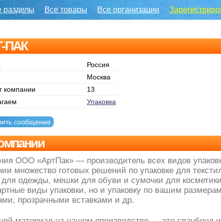
е разделы
Все товары
Все организации
Зарегистриро
Т-ПАК
а
Россия
Москва
г компании
13
агаем
Упаковка
вить сообщение
омпании
ния ООО «АртПак» — производитель всех видов упаковк
нии множество готовых решений по упаковке для тексти
 для одежды, мешки для обуви и сумочки для косметики
ртные виды упаковки, но и упаковку по вашим размерам
ами, прозрачными вставками и др.
ной материал на нашем производстве — это спанбонд и