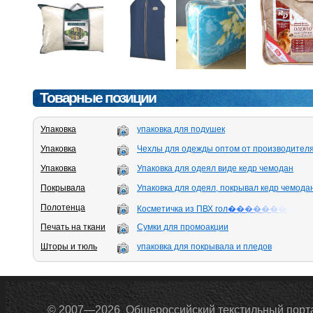
Товарные позиции
Упаковка
упаковка для подушек
Упаковка
Чехлы для одежды оптом от производител
Упаковка
Упаковка для одеял виде кедр чемодан
Покрывала
Упаковка для одеял, покрывал кедр чемода
Полотенца
Косметичка из ПВХ гол
�
�
�
�
�
�
�
�
Печать на ткани
Сумки для промоакции
Шторы и тюль
упаковка для покрывала и пледов
© 2007—2026 Общероссийский текстильный порт