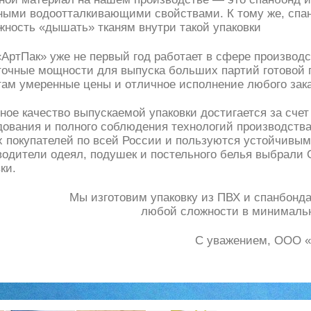
ными водоотталкивающими свойствами. К тому же, спан
жность «дышать» тканям внутри такой упаковки
АртПак» уже не первый год работает в сфере производ
точные мощности для выпуска больших партий готовой 
там умеренные цены и отличное исполнение любого зака
ое качество выпускаемой упаковки достигается за счет
дования и полного соблюдения технологий производств
х покупателей по всей России и пользуются устойчивым
водители одеял, подушек и постельного белья выбрали 
ки.
Мы изготовим упаковку из ПВХ и спанбонд
любой сложности в минимальн
С уважением, ООО «