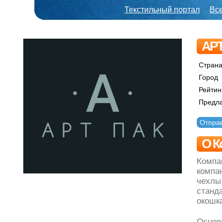
Текстильный портал
Вс
АР
Стран
Город
Рейтин
Предл
Отпра
О К
Компа
компа
чехлы
станда
окошк
Основ