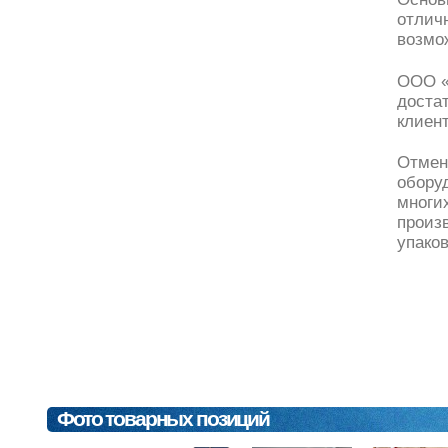
отлич
возмо
ООО «
доста
клиен
Отменн
обору
многи
произ
упаков
Фото товарных позиций